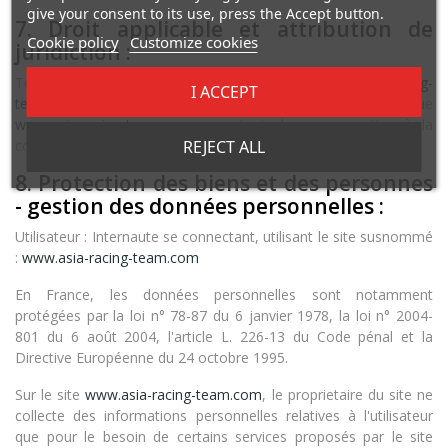
give your consent to its use, press the Accept button.
7. Droit applicable et attribution de
Cookie policy
Customize cookies
juridiction :
Tout litige en relation avec l’utilisation du site
www.asia-racing-
I ACCEPT
team.com
est soumis au droit français. L’utilisateur ainsi que
www.asia-racing-team.com
acceptent de se soumettre à la
compétence exclusive des tribunaux Français en cas de litige.
REJECT ALL
8. Protection des biens et des personnes
- gestion des données personnelles :
Utilisateur : Internaute se connectant, utilisant le site susnommé
:
www.asia-racing-team.com
En France, les données personnelles sont notamment
protégées par la loi n° 78-87 du 6 janvier 1978, la loi n° 2004-
801 du 6 août 2004, l'article L. 226-13 du Code pénal et la
Directive Européenne du 24 octobre 1995.
Sur le site
www.asia-racing-team.com
, le proprietaire du site ne
collecte des informations personnelles relatives à l'utilisateur
que pour le besoin de certains services proposés par le site