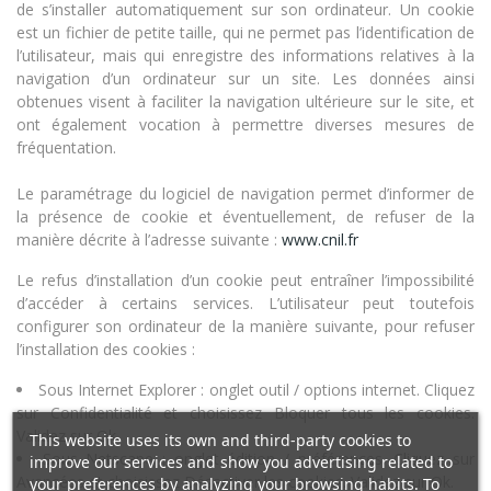
de s’installer automatiquement sur son ordinateur. Un cookie
est un fichier de petite taille, qui ne permet pas l’identification de
l’utilisateur, mais qui enregistre des informations relatives à la
navigation d’un ordinateur sur un site. Les données ainsi
obtenues visent à faciliter la navigation ultérieure sur le site, et
ont également vocation à permettre diverses mesures de
fréquentation.
Le paramétrage du logiciel de navigation permet d’informer de
la présence de cookie et éventuellement, de refuser de la
manière décrite à l’adresse suivante :
www.cnil.fr
Le refus d’installation d’un cookie peut entraîner l’impossibilité
d’accéder à certains services. L’utilisateur peut toutefois
configurer son ordinateur de la manière suivante, pour refuser
l’installation des cookies :
Sous Internet Explorer : onglet outil / options internet. Cliquez
sur Confidentialité et choisissez Bloquer tous les cookies.
Validez sur Ok.
This website uses its own and third-party cookies to
Sous Netscape : onglet édition / préférences. Cliquez sur
improve our services and show you advertising related to
Avancées et choisissez Désactiver les cookies. Validez sur Ok.
your preferences by analyzing your browsing habits. To