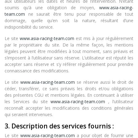
aux utilisateurs les dates et heures de l’intervention. N’étant
soumis qu’à une obligation de moyen,
www.asia-racing-
team.com
ne saurait être tenu pour responsable de tout
dommage, quelle qu’en soit la nature, résultant d’une
indisponibilité du service.
Le site
www.asia-racing-team.com
est mis à jour régulièrement
par le propriétaire du site. De la même façon, les mentions
légales peuvent être modifiées à tout moment, sans préavis et
s’imposent à l’utilisateur sans réserve. L’utilisateur est réputé les
accepter sans réserve et s’y référer régulièrement pour prendre
connaissance des modifications.
Le site
www.asia-racing-team.com
se réserve aussi le droit de
céder, transférer, ce sans préavis les droits et/ou obligations
des présentes CGU et mentions légales. En continuant à utiliser
les Services du site
www.asia-racing-team.com
, l’utilisateur
reconnaît accepter les modifications des conditions générales
qui seraient intervenues.
3. Description des services fournis :
Le site
www.asia-racing-team.com
a pour objet de fournir une